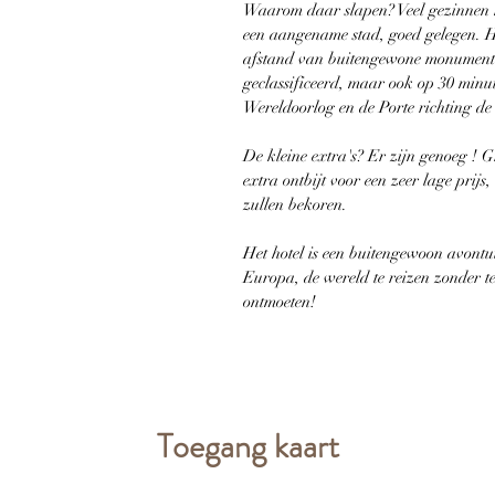
Waarom daar slapen? Veel gezinnen 
een aangename stad, goed gelegen. Hi
afstand van buitengewone monumenten
geclassificeerd, maar ook op 30 minu
Wereldoorlog en de Porte richting d
De kleine extra's? Er zijn genoeg ! G
extra ontbijt voor een zeer lage prijs
zullen bekoren.
Het hotel is een buitengewoon avontuu
Europa, de wereld te reizen zonder 
ontmoeten!
Toegang kaart