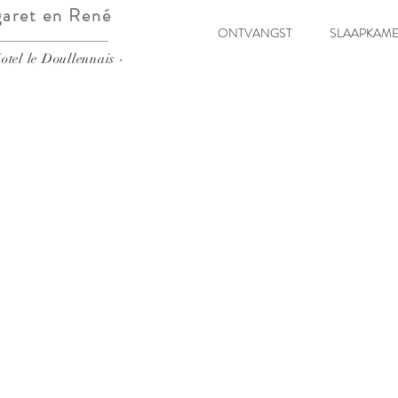
aret en René
ONTVANGST
SLAAPKAM
otel le Doullennais -