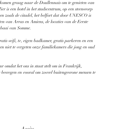
komen graag naar de Doullennais om te genieten van
er is een hotel in het stadscentrum, op een steenworp
 zoals de citadel, het belfort dat door UNESCO is
ten van Arras en Amiens, de locaties van de Eerste
e baai van Somme.
ratis wifi, tv, eigen badkamer, gratis parkeren en een
, en niet te vergeten onze familiekamers die jong en oud
r omdat het ons in staat stelt om in Frankrijk,
te bewegen en vooral om zoveel buitengewone mensen te
Accès,