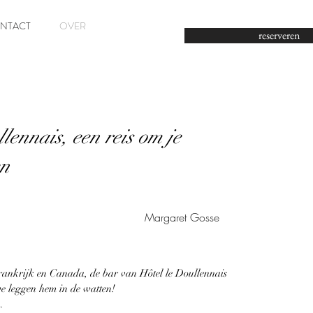
+33 (0) 6 28 30 94 
NTACT
OVER
reserveren
lennais, een reis om je
en
Margaret Gosse
Frankrijk en Canada, de bar van Hôtel le Doullennais
 we leggen hem in de watten!
.