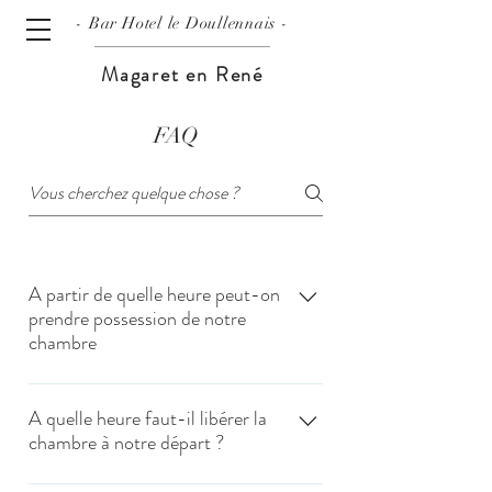
- Bar
Hotel le Doullennais -
Magaret en René
FAQ
A partir de quelle heure peut-on
prendre possession de notre
chambre
Les arrivées se font à partir de 11 heures. En
cas de besoin, vous pouvez joindre la
A quelle heure faut-il libérer la
chambre à notre départ ?
direction.
L’heure maximale des départs est fixée à 11