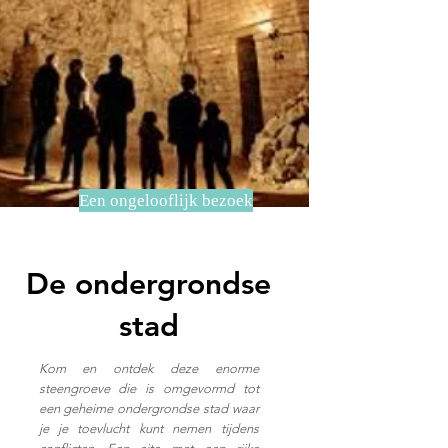
Een ongelooflijk bezoek
De ondergrondse
stad
Kom en ontdek deze enorme
steengroeve die is omgevormd tot
een geheime ondergrondse stad waar
je je toevlucht kunt nemen tijdens