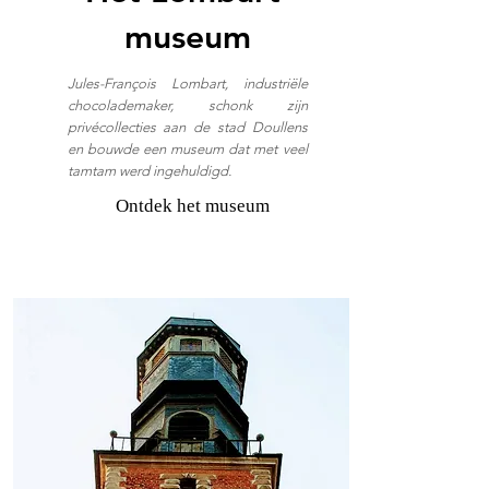
museum
Jules-François Lombart, industriële
chocolademaker, schonk zijn
privécollecties aan de stad Doullens
en bouwde een museum dat met veel
tamtam werd ingehuldigd.
Ontdek het museum